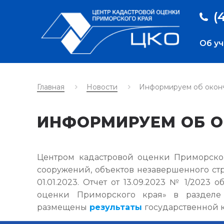
(
Об у
Главная
Новости
Информируем об окон
ИНФОРМИРУЕМ ОБ 
Центром кадастровой оценки Приморског
сооружений, объектов незавершенного ст
01.01.2023. Отчет от 13.09.2023 № 1/202
оценки Приморского края» в разделе
размещены
результаты
государственной к